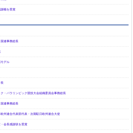
感謝楯を受賞
 国連事務総長
裁
属モデル
事長
ック・パラリンピック競技大会組織委員会事務総長
 国連事務総長
日欧州連合代表部代表・次期駐日欧州連合大使
章・会長感謝状を受賞