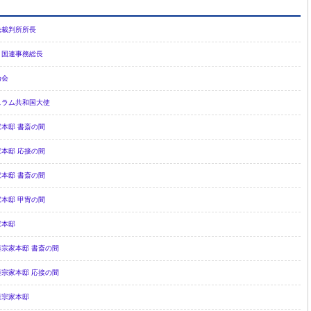
法裁判所所長
 国連事務総長
論会
スラム共和国大使
本邸 書斎の間
本邸 応接の間
本邸 書斎の間
本邸 甲冑の間
家本邸
宗家本邸 書斎の間
宗家本邸 応接の間
藤宗家本邸