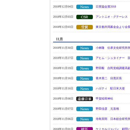
2018年12月04日
日英協会賞2018
2018年12月03日
アントニオ・グテーレス
2018年12月03日
東京都共同募金会より会
11月
2018年11月30日
小林隆 伝承文化研究所
2018年11月27日
アヒム・シュタイナー 国
2018年11月19日
野田毅 自民党税調最高
2018年11月16日
青木英二 目黒区長
2018年11月16日
ハガティ 駐日米大使
2018年11月08日
甲賀稲荷神社
2018年11月07日
野田佳彦 元首相
2018年11月06日
寺島実郎 日本総合研究
2018年11月01日
ケミカルジャパン 顧問