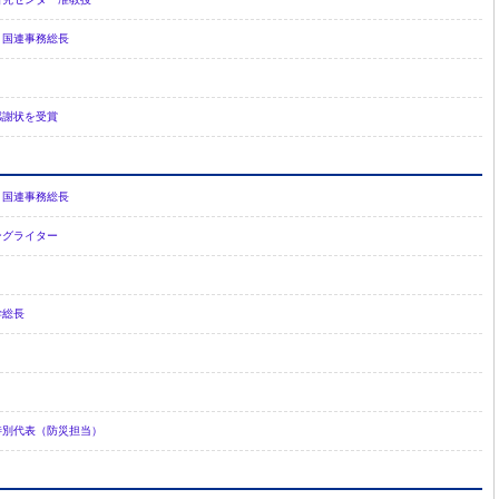
 国連事務総長
感謝状を受賞
 国連事務総長
ングライター
学総長
特別代表（防災担当）