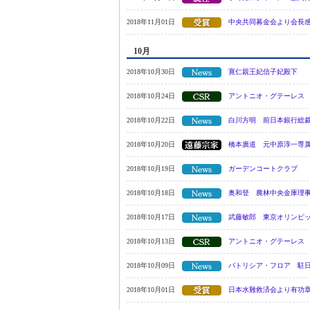
2018年11月01日
中央共同募金会より会長
10月
2018年10月30日
寛仁親王妃信子妃殿下
2018年10月24日
アントニオ・グテーレス
2018年10月22日
白川方明 前日本銀行総
2018年10月20日
橋本廣道 元中原淳一専
2018年10月19日
ガーデンコートクラブ
2018年10月18日
奥和登 農林中央金庫理
2018年10月17日
武藤敏郎 東京オリンピ
2018年10月13日
アントニオ・グテーレス
2018年10月09日
パトリシア・フロア 駐
2018年10月01日
日本水難救済会より有功