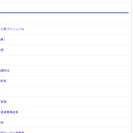
レエ団プリンシパル
画家）
議員
活躍担当
捜部長
ア首相
 国連事務総長
館長
研究センター准教授