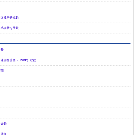
 国連事務総長
長感謝状を受賞
所長
連開発計画（UNDP）総裁
顧問
所会長
に就任