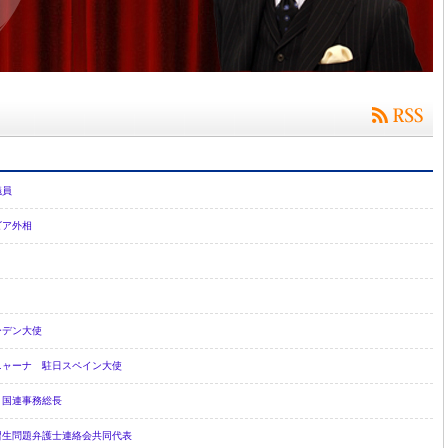
議員
ビア外相
ーデン大使
ニャーナ 駐日スペイン大使
 国連事務総長
習生問題弁護士連絡会共同代表