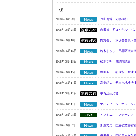
6月
2018年06月29日
片山善博 元総務相
2018年06月28日
吉田都 元ロイヤル・バ
2018年06月18日
内海義子 示現会会員（
2018年06月15日
鈴木まさし 目黒区議会
2018年06月15日
松本文明 衆議院議員
2018年06月15日
野田聖子 総務相 女性
2018年06月14日
宗像紀夫 元東京地検特
2018年06月12日
甲賀組由緒書
2018年06月11日
マハティール マレーシ
2018年06月08日
アントニオ・グテーレス
2018年06月07日
加藤丈夫 国立公文書館
2018年06月05日
磯田道史 国際日本文化