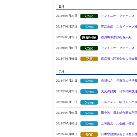
8月
2018年08月29日
アントニオ・グテーレス
2018年08月27日
市江正彦 スカイマーク
2018年08月22日
徳川将軍家鉄砲百人組
2018年08月09日
アントニオ・グテーレス
2018年08月01日
東京都共同募金会より会
7月
2018年07月24日
吉川弘之 元東京大学学
2018年07月23日
大久保好男 日本民間放
2018年07月13日
メルジャン 駐日トルコ
2018年07月03日
田中均 日本総合研究所
2018年07月02日
五味廣文 元金融庁長官
2018年07月01日
日本水難救済会より会長