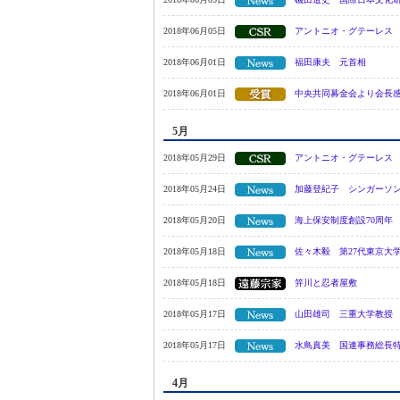
2018年06月05日
アントニオ・グテーレス
2018年06月01日
福田康夫 元首相
2018年06月01日
中央共同募金会より会長
5月
2018年05月29日
アントニオ・グテーレス
2018年05月24日
加藤登紀子 シンガーソ
2018年05月20日
海上保安制度創設70周年
2018年05月18日
佐々木毅 第27代東京大
2018年05月18日
笄川と忍者屋敷
2018年05月17日
山田雄司 三重大学教授
2018年05月17日
水鳥真美 国連事務総長
4月