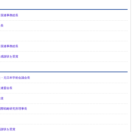
 国連事務総長
社長
 国連事務総長
長感謝状を受賞
長・元日本学術会議会長
送連盟会長
大使
国際戦略研究所理事長
感謝状を受賞