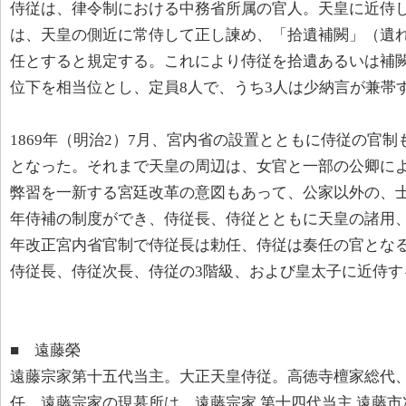
侍従は、律令制における中務省所属の官人。天皇に近侍
は、天皇の側近に常侍して正し諫め、「拾遺補闕」（遺
任とすると規定する。これにより侍従を拾遺あるいは補
位下を相当位とし、定員8人で、うち3人は少納言が兼帯
1869年（明治2）7月、宮内省の設置とともに侍従の官
となった。それまで天皇の周辺は、女官と一部の公卿に
弊習を一新する宮廷改革の意図もあって、公家以外の、士
年侍補の制度ができ、侍従長、侍従とともに天皇の諸用、
年改正宮内省官制で侍従長は勅任、侍従は奏任の官とな
侍従長、侍従次長、侍従の3階級、および皇太子に近侍す
■ 遠藤榮
遠藤宗家第十五代当主。大正天皇侍従。高徳寺檀家総代
任。遠藤宗家の現墓所は、遠藤宗家 第十四代当主 遠藤