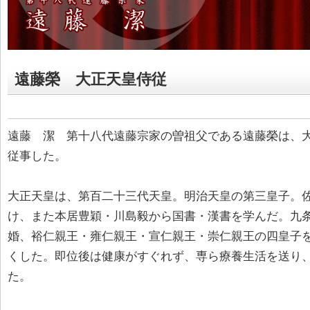
遠藤榮 大正天皇侍従
遠藤 潔 第十八代遠藤宗家の曽祖父である遠藤榮は、
従事した。
大正天皇は、第百二十三代天皇。明治天皇の第三皇子。
け、また本居豊穎・川島毅から国書・漢書を学んだ。九条
婚、裕仁親王・雍仁親王・宣仁親王・崇仁親王の四皇子
くした。即位後は健康がすぐれず、専ら療養生活を送り
た。