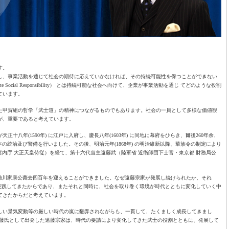
す。
し、事業活動を通じて社会の期待に応えていかなければ、その持続可能性を保つことができない
 Social Responsibility） とは持続可能な社会へ向けて、企業が事業活動を通じ てどのような役割
ています。
た甲賀組の哲学「武士道」の精神につながるものでもあります。社会の一員として多様な価値観
が、重要であると考えています。
八年(1590年) に江戸に入府し、慶長八年(1603年) に同地に幕府をひらき、爾後260年余、
本の統治及び警備を行いました。その後、明治元年(1868年) の明治維新以降、華族令の制定により
榮（宮内庁 大正天皇侍従）を経て、第十六代当主遠藤武（陸軍省 近衛師団下士官・東京都 財務局公
) の徳川家康公薨去四百年を迎えることができました。なぜ遠藤宗家が発展し続けられたか、それ
0年実践してきたからであり、またそれと同時に、社会を取り巻く環境が時代とともに変化していく中
てきたからだと考えています。
しい景気変動等の厳しい時代の嵐に翻弄されながらも、一貫して、たくましく成長してきまし
遠藤氏として出発した遠藤宗家は、時代の要請により変化してきた武士の役割とともに、発展して