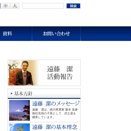
遠藤 潔は、徳川将軍家 旗本 直参
御目見得の子孫として、武士道を
継承しています。