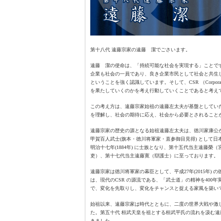
第十八代 遠藤宗家の遠藤 潔でごさいます。
遠藤 潔の使命は、「持続可能な社会を実現する」ことで
企業も社会の一員であり、良き企業市民として社会と共生
ということを強く認識しています。そして、CSR （Corporate
を果たしていくのかを考え行動していくことであると考え
この考え方は、遠藤宗家始祖の遠藤左太夫が基盤としてい
を理解し、社会の期待に応え、社会から必要とされること
遠藤宗家の歴史の源となる始祖遠藤左太夫は、徳川家康公が天正十
甲賀百人武士(旗本・徳川将軍家・直参御目見得) として日
明治十七年(1884年) に士族となり、第十五代当主遠藤
吏）、第十七代当主遠藤寛（辯護士）に至っております。
遠藤宗家は徳川将軍家の幕臣として、平成27年(2015年
は、現代のCSR の源流である、「武士道」の精神を40
で、変化を先取りし、変化をチャンスと捉える家風を築い
始祖以来、遠藤宗家は時代とともに、二度の世界大戦や激
た。第五十代 桓武天皇を祖とする桓武平氏の流れを汲む
きました。