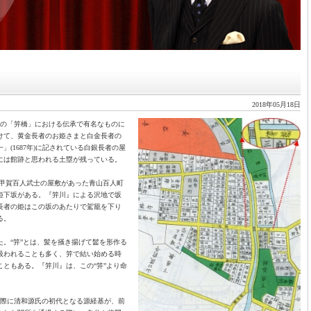
2018年05月18日
この「笄橋」における伝承で有名なものに
けて、黄金長者のお姫さまと白金長者の
(1687年)に記されている白銀長者の屋
には館跡と思われる土塁が残っている。
 甲賀百人武士の屋敷があった青山百人町
姫下坂がある。『笄川』による沢地で坂
長者の姫はこの坂のあたりで駕籠を下り
る。
。“笄”とは、髪を掻き揚げて髷を形作る
扱われることも多く、笄で結い始める時
ともある。『笄川』は、この“笄”より命
の際に清和源氏の初代となる源経基が、前