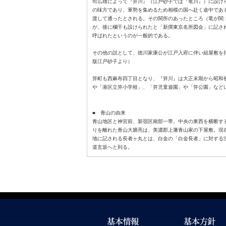
司広雄によって『笄川』（江戸砂子では『竜川』）に設け
の味方であり、軍勢を集めるため相模の国へ赴く途中である
渡して通ったとされる。その関所のあったところ（竜が関
が、後に欄干も設けられたと「新撰東京名所図会」に記さ
呼ばれたというのが一般的である。
その他の説として、徳川家康公が江戸入府に伴い組屋敷を
版江戸砂子より）
笄町も西麻布四丁目となり、『笄川』は大正末期から昭和
や「港区立笄小学校」、「笄児童遊園」や「笄公園」などに
■ 青山の由来
青山地区と神宮前、新宿区南部一帯。中央の東西を横断す
りを離れた青山大膳亮は、美濃郡上藩青山家の下屋敷。現
地に記される長者ヶ丸とは、白金の「白金長者」に対する
道玄坂へと到る。