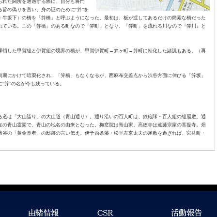
られた関所を通過する際に、自分も将門
旨の偽りを言い、身の証のために“笄”を
：牛坂下）の橋を「笄橋」と呼ぶようになった。最初は、板が渡してあるだけの簡素な橋だった
れている。この「笄橋」のある町なので「笄町」となり、「笄町」を流れる川なので『笄川』と
拝領した甲賀組と伊賀組の境界の橋が、甲賀伊賀町→笄ヶ町→笄町に転化した諸説もある。（再
初期にかけて暗渠化され、「笄橋」もなくなるが、西麻布交差点から渋谷方面に伸びる「笄坂」
“笄”の名が今も残っている。
る道は「大山詣り」の大山道（青山通り）。通り沿いの百人町は、鉄砲隊・百人組の組屋敷。通
在の青山霊園で、青山の地名の由来となった。梅窓院は青山家、高徳寺は遠藤宗家の菩提寺。畑
渋谷の「黄金長者」の邸跡の言い伝え。伊予西条藩・松平左京太夫の屋敷を過ぎれば、宮益町・