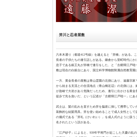
笄川と忍者屋敷
六本木通り（都道412号線）を越えると「笄橋」がある。
長者の子供たちの逢引話しがある。鎌倉から室町時代にか
息子である銀王丸が笄橋で逢引をした、と「古郷帰江戸咄一」
敷は現在の白銀台にあり、国立科学博物館附属自然教育園
一方、黄金長者の屋敷は青山霊園の北側にあり、遠藤宗家
から始まる支流との合流地点（青山橋近辺）の北側には、
が急峻で大岩があり危険だったため、逢引に出かける黄金
徒歩で先を急いだ、という記述が「古郷帰江戸咄一」にあ
武士は、髪の乱れを直すため笄を脇差に挿して携帯していた
装飾的な結髪用具。笄を使い始めることで成人女性として
の儀式である「笄礼（けいれい）」を成人式のように扱うこ
名されたという説がある。
「江戸砂子」によると、939年平将門が起こした天慶の乱