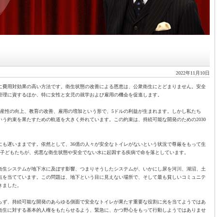
2022年11月10日
に費用対効果の高い方法です。衛生状態の改善による恩恵は、公衆衛生にとどまりません。安全
管理に資するほか、特に女性と女児の就学および雇用の機会を促進します。
生産性の向上、教育の改善、雇用の増加という形で、5ドルの利益が生まれます。しかし私たち
いう約束を果たすための軌道を大きく外れています。この約束は、持続可能な開発のための2030
にも遅いままです。依然として、36億の人々が安全なトイレがないという状況で尊厳をもって生
る子どもたちが、劣悪な衛生状態や安全でない水に起因する疾病で命を落としています。
衛生システムが地下水に及ぼす影響、つまりそうしたシステムが、いかにし尿を河川、湖沼、土
点を当てています。この問題は、地下という目に見えない場所で、そして最も貧しいコミュニテ
きました。
らず、持続可能な開発のあらゆる側面で安全なトイレが果たす重要な役割に光を当てようではあ
衛生に対する基本的人権をもたらせるよう、緊急に、かつ野心をもって行動しようではありませ