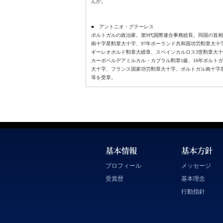
んか。
■ アントニオ・グテーレス
ポルトガルの政治家。第9代国際連合事務総長。同国の首相
南十字星勲章大十字、97年ポーランド共和国功労勲章大十字
ギーレオポルド勲章大綬章、スペインカルロス3世勲章大十
カーボベルデアミルカル・カブラル勲章1級、16年ポルト
大十字、フランス国家功労勲章大十字、ポルトガル南十字
等を受章。
プロフィール
メッセージ
受賞歴
基本理念
行動指針