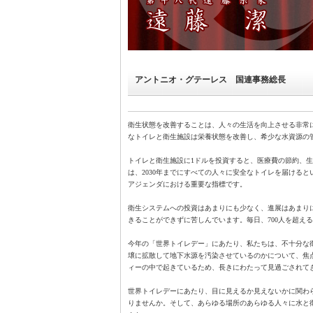
アントニオ・グテーレス 国連事務総長
衛生状態を改善することは、人々の生活を向上させる非常
なトイレと衛生施設は栄養状態を改善し、希少な水資源の
トイレと衛生施設に1ドルを投資すると、医療費の節約、
は、2030年までにすべての人々に安全なトイレを届けると
アジェンダにおける重要な指標です。
衛生システムへの投資はあまりにも少なく、進展はあまり
きることができずに苦しんでいます。毎日、700人を超え
今年の「世界トイレデー」にあたり、私たちは、不十分な
壌に拡散して地下水源を汚染させているのかについて、焦
ィーの中で起きているため、長きにわたって見過ごされて
世界トイレデーにあたり、目に見えるか見えないかに関わ
りませんか。そして、あらゆる場所のあらゆる人々に水と