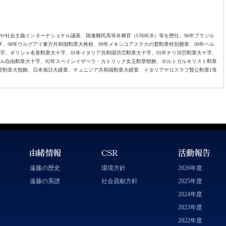
や社会主義インターナショナル議長、国連難民高等弁務官（UNHCR）等を歴任。96年ブラジル
、98年ウルグアイ東方共和国勲章大将校、99年メキシコアステカの鷲勲章特別懸章、00年ベル
字、ギリシャ名誉勲章大十字、01年イタリア共和国功労勲章大十字、01年チリ功労勲章大十字、
ガル自由勲章大十字、02年スペインイザベラ・カトリック女王勲章頸飾、ポルトガルキリスト勲章
星勲章大頸飾、日本旭日大綬章、チュニジア共和国勲章大綬章、イタリアヤロスラフ賢公勲章1等
遠藤の歴史
環境方針
2026年度
遠藤の系譜
社会貢献方針
2025年度
2024年度
2023年度
2022年度