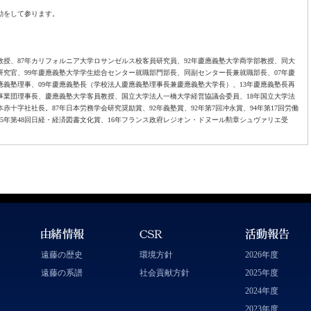
動をして参ります。
教授、87年カリフォルニア大学ロサンゼルス校客員研究員、92年慶應義塾大学商学部教授、同大
研究官、99年慶應義塾大学学生総合センター就職部門部長、同副センター長兼就職部長、07年慶
義塾理事、09年慶應義塾長（学校法人慶應義塾理事長兼慶應義塾大学長）、13年慶應義塾長再
済事業団理事長、慶應義塾大学客員教授、国立大学法人一橋大学経営協議会委員、18年国立大学法
赤十字社社長。87年日本労務学会研究奨励賞、92年義塾賞、92年第7回冲永賞、94年第17回労働
5年第48回日経・経済図書文化賞、16年フランス政府レジオン・ドヌール勲章シュヴァリエ受
遠藤の歴史
環境方針
2026年度
遠藤の系譜
社会貢献方針
2025年度
2024年度
2023年度