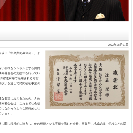
2022年08月01日
会（以下「中央共同募金会」）よ
赤い羽根をシンボルとする共同
共同募金会の支援等を行ってい
上の都道府県で活用される寄付
り扱いを通して民間福祉事業の
様な要望に応えるための、きめ
共同募金会は、これまで社会福
でになかったような開拓的な社
ています。
進に関し積極的に協力し、他の模範となる実績を示した会社、事業所、地域組織、学校などの団