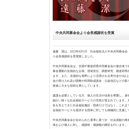
中央共同募金会より会長感謝状を受賞
遠藤 潔は、2022年8月1日 社会福祉法人中央共同募金
り会長感謝状を受賞致しました。
中央共同募金会は、全国47都道府県共同募金会の連合体で
募金運動の全国的な企画、啓発宣伝、調査研究、都道府県
ます。また、全国的な視野により活用される寄付金や2以
金の受け入れ及び調整や民間助成資金・公益信託などの取
推進に大きな役割を果たしています。
援護を必要としている方、個人の生活や信条を尊重し、多
細かい様々な社会福祉サービスの充実が望まれています。
祉を支えてきた社会福祉施設・団体だけではなく、これま
会福祉サービスを提供する団体に対しても積極的に支援し
中央共同募金会が定められた基準に基づき、社会貢献の推
体および個人に対し、感謝状・感謝楯の贈呈を行います。