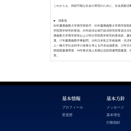
これからも、持続可能な社会の実現のために、社会貢献活
■ 清家篤
80年慶應義塾大学商学部助手、85年慶應義塾大学商学部助
学院商学研究科委員、95年経済企画庁経済研究所客員主任
應義塾大学商学部長および同大学院商学研究科委員長、慶應
選、17年慶應義塾学事顧問、18年日本私立学校振興・共
人一橋大学社会科学の発展を考える円卓会議委員、22年日本
関係図書優秀賞、94年東京海上各務記念財団優秀図書賞、0
章。
プロフィール
メッセージ
受賞歴
基本理念
行動指針