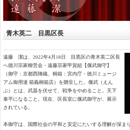
青木英二 目黒区長
遠藤 潔は、2022年4月18日 目黒区の青木英二区長
へ德川宗家柳営会・遠藤宗家甲賀組【偃武御守】
（御守：京都西陣織、桐箱：宮内庁・徳川ミュージ
アム御用達 箱義桐箱店）を贈呈した。偃武（えん
ぶ）とは、武器を伏せて、戦争をやめること。天下
泰平になること。現在、区長室に偃武御守が、展示
されている。
本御守は、国際社会の平和と安定にたいする理解が深ま