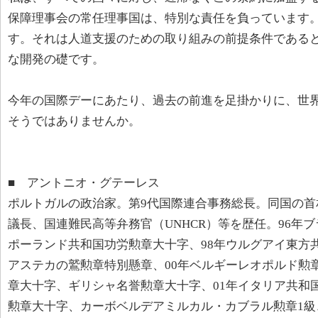
保障理事会の常任理事国は、特別な責任を負っています
す。それは人道支援のための取り組みの前提条件である
な開発の礎です。
今年の国際デーにあたり、過去の前進を足掛かりに、世
そうではありませんか。
■ アントニオ・グテーレス
ポルトガルの政治家。第9代国際連合事務総長。同国の首
議長、国連難民高等弁務官（UNHCR）等を歴任。96年
ポーランド共和国功労勲章大十字、98年ウルグアイ東方
アステカの鷲勲章特別懸章、00年ベルギーレオポルド勲
章大十字、ギリシャ名誉勲章大十字、01年イタリア共和
勲章大十字、カーボベルデアミルカル・カブラル勲章1級