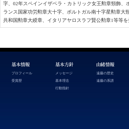
字、02年スペインイザベラ・カトリック女王勲章頸飾、
ランス国家功労勲章大十字、ポルトガル南十字星勲章大
共和国勲章大綬章、イタリアヤロスラフ賢公勲章1等等を
プロフィール
メッセージ
遠藤の歴史
受賞歴
基本理念
遠藤の系譜
行動指針