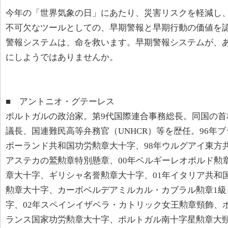
今年の「世界気象の日」にあたり、災害リスクを軽減し
不可欠なツールとしての、早期警報と早期行動の価値を
警報システムは、命を救います。早期警報システムが、
にしようではありませんか。
■ アントニオ・グテーレス
ポルトガルの政治家。第9代国際連合事務総長。同国の首
議長、国連難民高等弁務官（UNHCR）等を歴任。96年
ポーランド共和国功労勲章大十字、98年ウルグアイ東方
アステカの鷲勲章特別懸章、00年ベルギーレオポルド勲
章大十字、ギリシャ名誉勲章大十字、01年イタリア共和
勲章大十字、カーボベルデアミルカル・カブラル勲章1級
字、02年スペインイザベラ・カトリック女王勲章頸飾、
ランス国家功労勲章大十字、ポルトガル南十字星勲章大