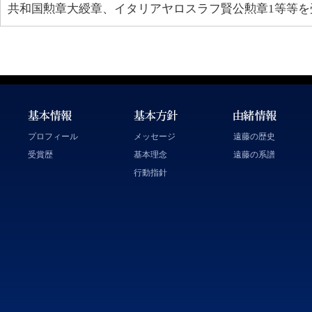
共和国勲章大綬章、イタリアヤロスラフ賢公勲章1等等を
プロフィール
メッセージ
遠藤の歴史
受賞歴
基本理念
遠藤の系譜
行動指針