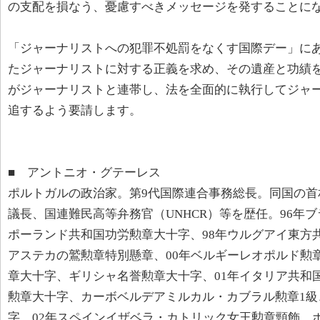
の支配を損なう、憂慮すべきメッセージを発することに
「ジャーナリストへの犯罪不処罰をなくす国際デー」に
たジャーナリストに対する正義を求め、その遺産と功績
がジャーナリストと連帯し、法を全面的に執行してジャ
追するよう要請します。
■ アントニオ・グテーレス
ポルトガルの政治家。第9代国際連合事務総長。同国の首
議長、国連難民高等弁務官（UNHCR）等を歴任。96年
ポーランド共和国功労勲章大十字、98年ウルグアイ東方
アステカの鷲勲章特別懸章、00年ベルギーレオポルド勲
章大十字、ギリシャ名誉勲章大十字、01年イタリア共和
勲章大十字、カーボベルデアミルカル・カブラル勲章1級
字、02年スペインイザベラ・カトリック女王勲章頸飾、