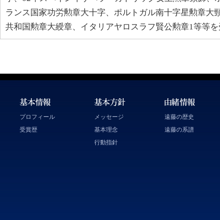
ランス国家功労勲章大十字、ポルトガル南十字星勲章大
共和国勲章大綬章、イタリアヤロスラフ賢公勲章1等等を
プロフィール
メッセージ
遠藤の歴史
受賞歴
基本理念
遠藤の系譜
行動指針