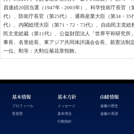
員連続20回当選（1947年 - 2003年）。科学技術庁長官
代）、防衛庁長官（第25代）、通商産業大臣（第34・35
代）、内閣総理大臣（第71・72・73代）、自由民主党
民主党総裁（第11代）、公益財団法人「世界平和研究所
事長、名誉総長、東アジア共同体評議会会長、新憲法制
一位。勲等：大勲位菊花章頸飾。
プロフィール
メッセージ
遠藤の歴史
受賞歴
基本理念
遠藤の系譜
行動指針