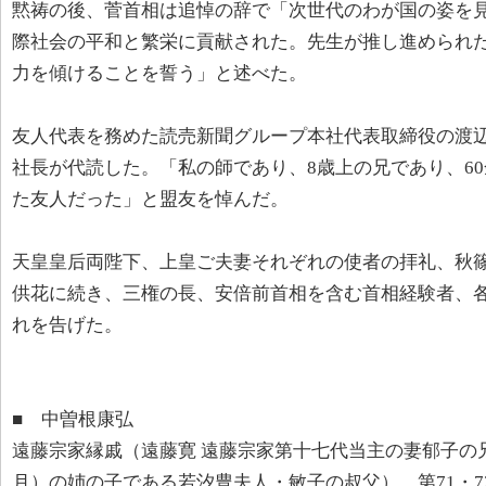
黙祷の後、菅首相は追悼の辞で「次世代のわが国の姿を
際社会の平和と繁栄に貢献された。先生が推し進められ
力を傾けることを誓う」と述べた。
友人代表を務めた読売新聞グループ本社代表取締役の渡
社長が代読した。「私の師であり、8歳上の兄であり、6
た友人だった」と盟友を悼んだ。
天皇皇后両陛下、上皇ご夫妻それぞれの使者の拝礼、秋
供花に続き、三権の長、安倍前首相を含む首相経験者、
れを告げた。
■ 中曽根康弘
遠藤宗家縁戚（遠藤寛 遠藤宗家第十七代当主の妻郁子の
月）の姉の子である若汐豊夫人・敏子の叔父）。第71・7