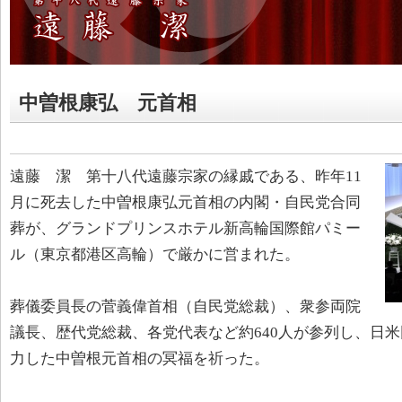
中曽根康弘 元首相
遠藤 潔 第十八代遠藤宗家の縁戚である、昨年11
月に死去した中曽根康弘元首相の内閣・自民党合同
葬が、グランドプリンスホテル新高輪国際館パミー
ル（東京都港区高輪）で厳かに営まれた。
葬儀委員長の菅義偉首相（自民党総裁）、衆参両院
議長、歴代党総裁、各党代表など約640人が参列し、日
力した中曽根元首相の冥福を祈った。