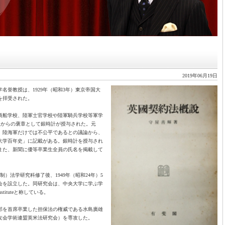
2019年06月19日
名誉教授は、1929年（昭和3年）東京帝国大
を拝受された。
商船学校、陸軍士官学校や陸軍騎兵学校等軍学
皇からの褒章として銀時計が授与された。元
、陸海軍だけでは不公平であるとの議論から、
大学百年史」に記載がある。銀時計を授与され
また、新聞に優等卒業生全員の氏名を掲載して
制）法学研究科修了後、1949年（昭和24年）5
会を設立した。同研究会は、中央大学に学ぶ学
stituteと称している。
学部を首席卒業した担保法の権威である水島廣雄
友会学術連盟英米法研究会）を専攻した。