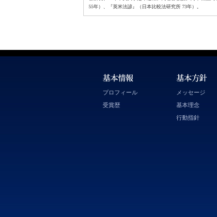
55年）、『英米法諺』（日本比較法研究所 73年）。
プロフィール
メッセージ
受賞歴
基本理念
行動指針