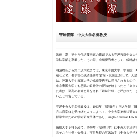
守屋善輝 中央大学名誉教授
遠藤 潔 第十八代遠藤宗家の親戚である守屋善輝中央大学
学法学部を卒業した。その際、成績優秀者として、銀時計
明治維新から第二次大戦までは、東京帝国大学、学習院、
校などで、各学部の成績優秀者(首席・次席)に対して、天
は、陸軍大学や海軍大学の成績優秀者に授与されるもので
東京帝国大学でも恩賜の銀時計の授与が始まったと「東京
た者は、至高の名誉と見なされ「銀時計組」と呼ばれた。
いたと報告している。
守屋中央大学名誉教授は、1933年（昭和8年）同大学院（旧
月15日学灯を受け継ぐ人々によって、中央大学英米法研究
部学生のための学術研究団体であり、Anglo-American Law In
拓殖大学予科を経て、1936年（昭和11年）に中央大学法
元そごう社長・会長は、守谷教授の英米法学（中央大学学