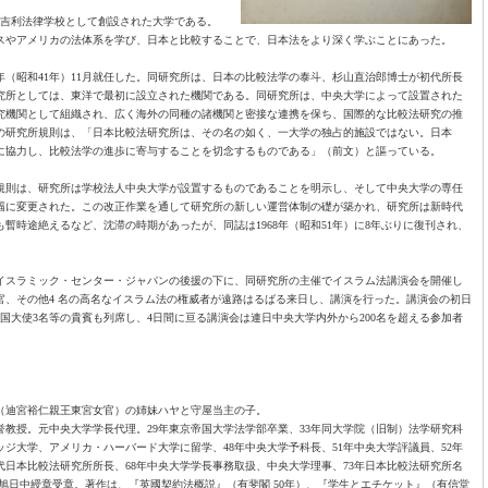
に英吉利法律学校として創設された大学である。
スやアメリカの法体系を学び、日本と比較することで、日本法をより深く学ぶことにあった。
年（昭和41年）11月就任した。同研究所は、日本の比較法学の泰斗、杉山直治郎博士が初代所長
の研究所としては、東洋で最初に設立された機関である。同研究所は、中央大学によって設置された
究機関として組織され、広く海外の同種の諸機関と密接な連携を保ち、国際的な比較法研究の推
の研究所規則は、「日本比較法研究所は、その名の如く、一大学の独占的施設ではない。日本
に協力し、比較法学の進歩に寄与することを切念するものである」（前文）と謳っている。
究所規則は、研究所は学校法人中央大学が設置するものであることを明示し、そして中央大学の専任
幅に変更された。この改正作業を通して研究所の新しい運営体制の礎が築かれ、研究所は新時代
暫時途絶えるなど、沈滞の時期があったが、同誌は1968年（昭和51年）に8年ぶりに復刊され、
よびイスラミック・センター・ジャパンの後援の下に、同研究所の主催でイスラム法講演会を開催し
官、その他4 名の高名なイスラム法の権威者が遠路はるばる来日し、講演を行った。講演会の初日
国大使3名等の貴賓も列席し、4日間に亘る講演会は連日中央大学内外から200名を超える参加者
（迪宮裕仁親王東宮女官）の姉妹ハヤと守屋当主の子。
教授。元中央大学学長代理。29年東京帝国大学法学部卒業、33年同大学院（旧制）法学研究科
ッジ大学、アメリカ・ハーバード大学に留学、48年中央大学予科長、51年中央大学評議員、52年
代日本比較法研究所所長、68年中央大学学長事務取扱、中央大学理事、73年日本比較法研究所名
等旭日中綬章受章。著作は、『英國契約法概説』（有斐閣 50年）、『学生とエチケット』（有信堂