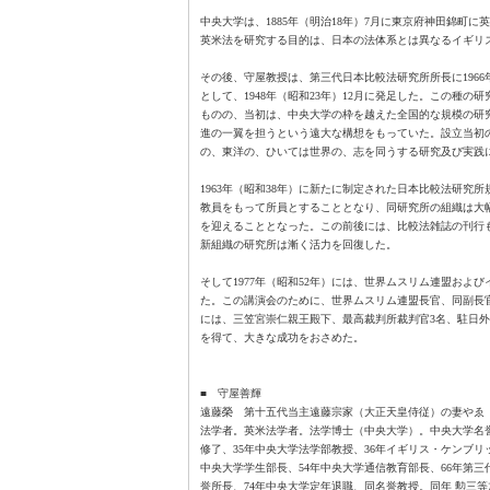
中央大学は、1885年（明治18年）7月に東京府神田錦町
英米法を研究する目的は、日本の法体系とは異なるイギリ
その後、守屋教授は、第三代日本比較法研究所所長に1966
として、1948年（昭和23年）12月に発足した。この種
ものの、当初は、中央大学の枠を越えた全国的な規模の研
進の一翼を担うという遠大な構想をもっていた。設立当初
の、東洋の、ひいては世界の、志を同うする研究及び実践
1963年（昭和38年）に新たに制定された日本比較法研
教員をもって所員とすることとなり、同研究所の組織は大
を迎えることとなった。この前後には、比較法雑誌の刊行も
新組織の研究所は漸く活力を回復した。
そして1977年（昭和52年）には、世界ムスリム連盟お
た。この講演会のために、世界ムスリム連盟長官、同副長
には、三笠宮崇仁親王殿下、最高裁判所裁判官3名、駐日外
を得て、大きな成功をおさめた。
■ 守屋善輝
遠藤榮 第十五代当主遠藤宗家（大正天皇侍従）の妻やゑ
法学者。英米法学者。法学博士（中央大学）。中央大学名誉
修了、35年中央大学法学部教授、36年イギリス・ケンブリ
中央大学学生部長、54年中央大学通信教育部長、66年第三
誉所長、74年中央大学定年退職、同名誉教授。同年 勲三