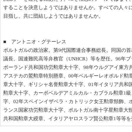
することを決意しようではありませんか。すべての人々
目指し、共に団結しようではありませんか。
■ アントニオ・グテーレス
ポルトガルの政治家。第9代国際連合事務総長。同国の首
議長、国連難民高等弁務官（UNHCR）等を歴任。96年
ポーランド共和国功労勲章大十字、98年ウルグアイ東方
アステカの鷲勲章特別懸章、00年ベルギーレオポルド勲
章大十字、ギリシャ名誉勲章大十字、01年イタリア共和
勲章大十字、カーボベルデアミルカル・カブラル勲章1級
字、02年スペインイザベラ・カトリック女王勲章頸飾、
ランス国家功労勲章大十字、ポルトガル南十字星勲章大
共和国勲章大綬章、イタリアヤロスラフ賢公勲章1等等を